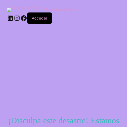
Saltar
al
Fantasía Sonora
contenido
LinkedIn
Instagram
Facebook
Acceder
¡Disculpa este desastre! Estamos